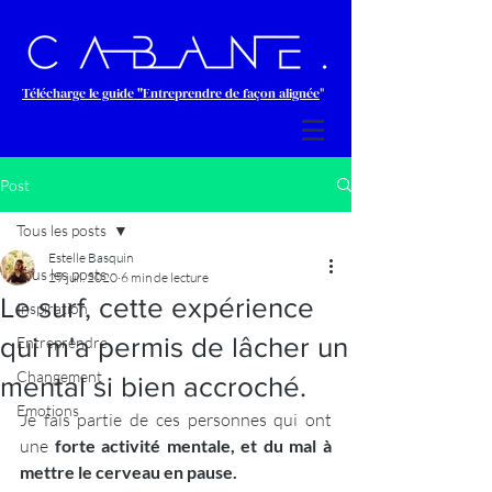
Télécharge le guide "Entreprendre de façon alignée
"
Post
Tous les posts
Estelle Basquin
Tous les posts
29 juil. 2020
6 min de lecture
Le surf, cette expérience
Inspiration
qui m'a permis de lâcher un
Entreprendre
Changement
mental si bien accroché.
Emotions
Je fais partie de ces personnes qui ont 
une 
forte activité mentale, et du mal à 
mettre le cerveau en pause. 