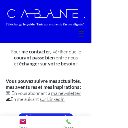
Télécharge le guide "Entreprendre de façon alignée
"
Pour
me contacter,
vérifier que le
courant passe bien
entre nous
et
échanger sur votre besoin :
Vous pouvez suivre mes actualités,
mes aventures et mes inspirations :
💌 En vous abonnant à
ma newsletter
🌊En me suivant
sur LinkedIn
Réserver un appel
Email
Phone