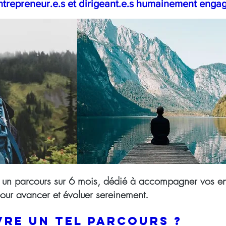
ntrepreneur.e.s et dirigeant.e.s humainement engagé
 un parcours sur 6 mois, dédié à accompagner vos enj
pour avancer et évoluer sereinement.
vre un tel parcours ?