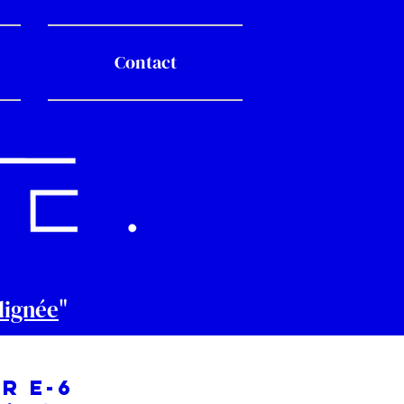
Contact
lignée
"
R E-6