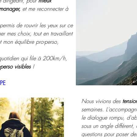
de dirigeant, pour
mieux
manager,
et me reconnecter à
rmis de rouvrir les yeux sur ce
r mes choix, tout en travaillant
t mon équilibre pro-perso,
uotidien qui file à 200km/h,
perso visibles
!
TPE
Nous vivions des
tensio
semaines. L'accompagne
le dialogue rompu, d'abo
sous un angle différent,
questions pour poser des